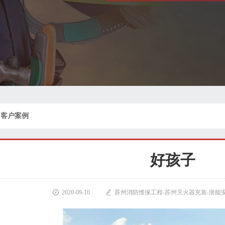
>
客户案例
好孩子

2020-09-10

苏州消防维保工程-苏州灭火器充装-浙能