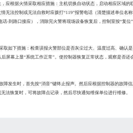
生，应根据火情采取相应措施：主机切换自动状态，启动相应区域的
情无法控制或无法自救时应拨打“119”报警电话（清楚描述单位名
电话-到路口接应），消除完火警将现场设备恢复后，控制室按“复位”键
应采取如下措施：检查误报火警部位是否灰尘过大、温度过高、确认是
”确认后屏幕上显“系统工作正常”。使控制器恢复正常状态，观察是否
。
当故障发生时，首先按“消音”键终止报声。然后应根据控制器的故障
或无法恢复时，可将故障点记录，然后尽快通知维保单位进行维修。