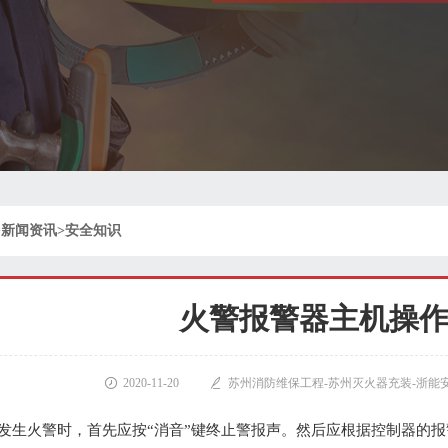
>
新闻资讯
>
安全知识
火警报警器主机操

2020-11-20

苏州消防维保工程-苏州灭火器充装-浙能
当发生火警时，首先应按“消音”键终止警报声。然后应根据控制器的