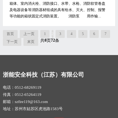
箱体、室内消火栓、消防接口、水带、水枪、消防软管卷盘
及电器设备等消防器材组成的具有给水、灭火、控制、报警
等功能的箱状固定式消防装置。 消防泵 用作输...
首页
上一页
1
2
3
4
5
6
7
8
72
共
页
条
下一页
末页
浙能安全科技（江苏）有限公司
电话：0512-68269119
传真：0512-65264119
邮箱：szfire119@163.com
地址：苏州市姑苏区虎池路1583号