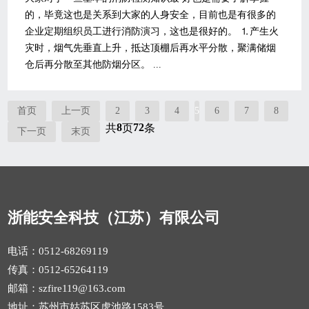
的，毕竟这也是关系到大家的人身安全，目前也是有很多的
企业定期组织员工进行消防演习，这也是很好的。 ⒈产生火
灾时，烟气先垂直上升，抵达顶棚后再水平分散，聚满储烟
仓后再分散至其他防烟分区。 ...
首页
上一页
2
3
4
5
6
7
8
8
72
共
页
条
下一页
末页
浙能安全科技（江苏）有限公司
电话：0512-68269119
传真：0512-65264119
邮箱：szfire119@163.com
地址：苏州市姑苏区虎池路1583号