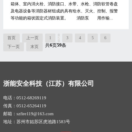
箱体、室内消火栓、消防接口、水带、水枪、消防软管卷盘
及电器设备等消防器材组成的具有给水、灭火、控制、报警
等功能的箱状固定式消防装置。 消防泵 用作输...
首页
上一页
1
2
3
4
5
6
6
59
共
页
条
下一页
末页
浙能安全科技（江苏）有限公司
电话：0512-68269119
传真：0512-65264119
邮箱：szfire119@163.com
地址：苏州市姑苏区虎池路1583号