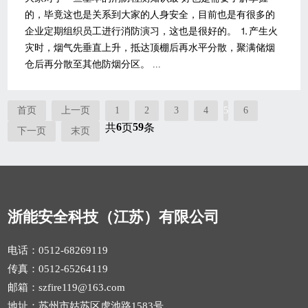
的，毕竟这也是关系到大家的人身安全，目前也是有很多的
企业定期组织员工进行消防演习，这也是很好的。 ⒈产生火
灾时，烟气先垂直上升，抵达顶棚后再水平分散，聚满储烟
仓后再分散至其他防烟分区。 ...
首页
上一页
1
2
3
4
5
6
6
59
共
页
条
下一页
末页
浙能安全科技（江苏）有限公司
电话：0512-68269119
传真：0512-65264119
邮箱：szfire119@163.com
地址：苏州市姑苏区虎池路1583号