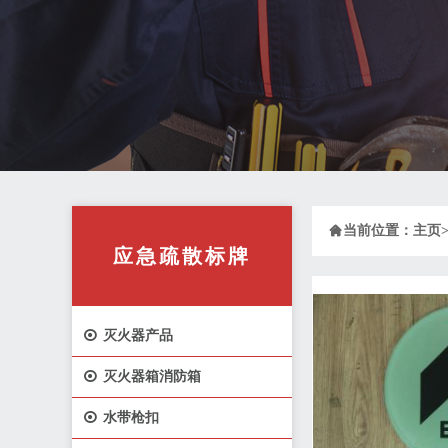

当前位置：
主页
应急疏散标牌

灭火器产品

灭火器箱消防箱

水带枪扣