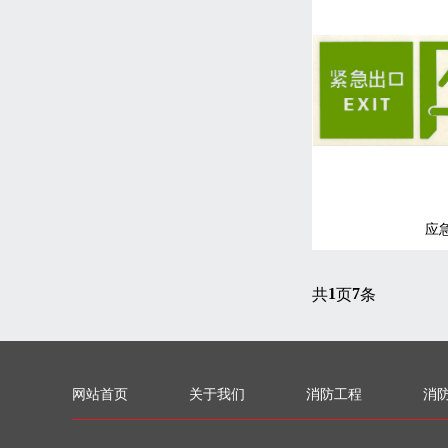
应
1
7
共
页
条
网站首页
关于我们
消防工程
消