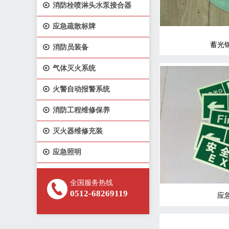

消防栓喷淋头水泵接合器

应急疏散标牌
蓄光

消防员装备

气体灭火系统

火警自动报警系统

消防工程维修保养

灭火器维修充装

应急照明
全国服务热线
0512-68269119
应