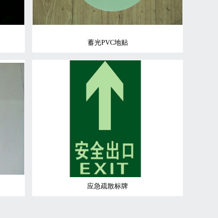
蓄光PVC地贴
应急疏散标牌